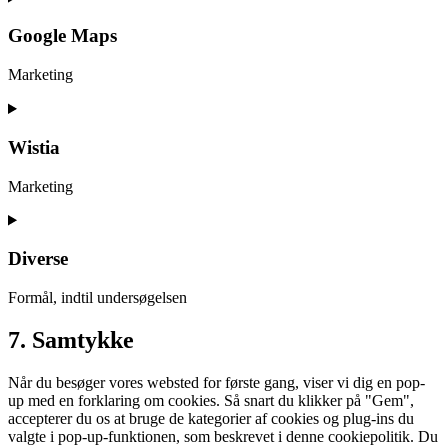
to
service
Google Maps
google-
recaptcha
Marketing
Consent
to
service
Wistia
google-
maps
Marketing
Consent
to
service
Diverse
wistia
Formål, indtil undersøgelsen
Consent
7. Samtykke
to
service
Når du besøger vores websted for første gang, viser vi dig en pop-
diverse
up med en forklaring om cookies. Så snart du klikker på "Gem",
accepterer du os at bruge de kategorier af cookies og plug-ins du
valgte i pop-up-funktionen, som beskrevet i denne cookiepolitik. Du