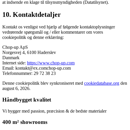
at indsende en klage til tilsynsmyndigheden (Datatilsynet).
10. Kontaktdetaljer
Kontakt os venligst ved hjælp af følgende kontaktoplysninger
vedrørende spørgsmål og / eller kommentarer om vores
cookiepolitik og denne erklæring:
Chop-up ApS
Norgesvej 4, 6100 Haderslev
Danmark
Internet side:
https://www.chop-up.com
Email:
kontakt@
ex.com
chop-up.com
Telefonnummer: 29 72 38 23
Denne cookiepolitik blev synkroniseret med
cookiedatabase.org
den
august 6, 2026.
Håndbygget kvalitet
Vi bygger med passion, præcision & de bedste materialer
400 m² showrooms