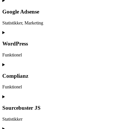
Consent
to
service
Google Adsense
elementor
Statistikker, Marketing
Consent
to
service
WordPress
google-
adsense
Funktionel
Consent
to
service
Complianz
wordpress
Funktionel
Consent
to
service
Sourcebuster JS
complianz
Statistikker
Consent