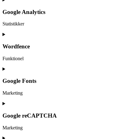
to
service
Google Analytics
sourcebuster-
js
Statistikker
Consent
to
service
Wordfence
google-
analytics
Funktionel
Consent
to
service
Google Fonts
wordfence
Marketing
Consent
to
service
Google reCAPTCHA
google-
fonts
Marketing
Consent