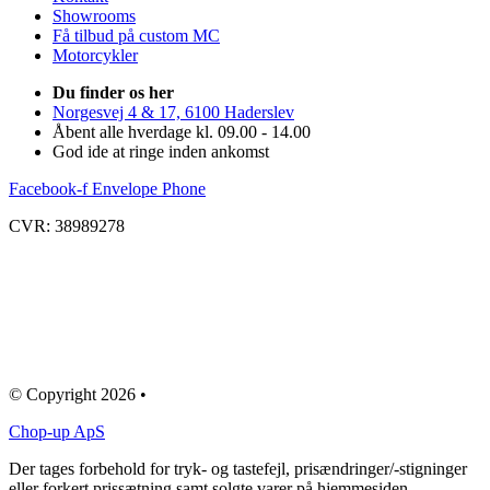
Showrooms
Få tilbud på custom MC
Motorcykler
Du finder os her
Norgesvej 4 & 17, 6100 Haderslev
Åbent alle hverdage kl. 09.00 - 14.00
God ide at ringe inden ankomst
Facebook-f
Envelope
Phone
CVR: 38989278
© Copyright 2026 •
Chop-up ApS
Der tages forbehold for tryk- og tastefejl, prisændringer/-stigninger
eller forkert prissætning samt solgte varer på hjemmesiden.