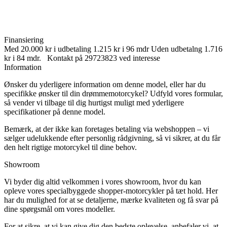
Finansiering
Med 20.000 kr i udbetaling 1.215 kr i 96 mdr Uden udbetalng 1.716
kr i 84 mdr. Kontakt på 29723823 ved interesse
Information
Ønsker du yderligere information om denne model, eller har du
specifikke ønsker til din drømmemotorcykel? Udfyld vores formular,
så vender vi tilbage til dig hurtigst muligt med yderligere
specifikationer på denne model.
Bemærk, at der ikke kan foretages betaling via webshoppen – vi
sælger udelukkende efter personlig rådgivning, så vi sikrer, at du får
den helt rigtige motorcykel til dine behov.
Showroom
Vi byder dig altid velkommen i vores showroom, hvor du kan
opleve vores specialbyggede shopper-motorcykler på tæt hold. Her
har du mulighed for at se detaljerne, mærke kvaliteten og få svar på
dine spørgsmål om vores modeller.
For at sikre, at vi kan give dig den bedste oplevelse, anbefaler vi, at