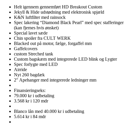
Helt igennem gennemført HD Breakout Custom
Jekyll & Hide udstødning med elektronisk spjæld
K&N luftfilter med rainsock
Spec lakering “Diamond Black Pearl” med spec stafferinger
(kan fjernes hvis ønsket)
Special lavet sæde
Chin spoiler fra CULT WERK
Blacked out på motor, fælge, forgaffel mm
Gaffelcovers
custom Streched tank
Custom bagskæm med integrerede LED blink og Lygter
Spec forlygte med LED
Airride
Nyt 260 bagdæk
2″ Apehanger med integrerede ledninger mm
Finansieringseks:
79.000 kr i udbetaling
3.568 kr i 120 mdr
Blanco lån med 40.000 kr i udbetaling
5.614 kr i 84 mdr