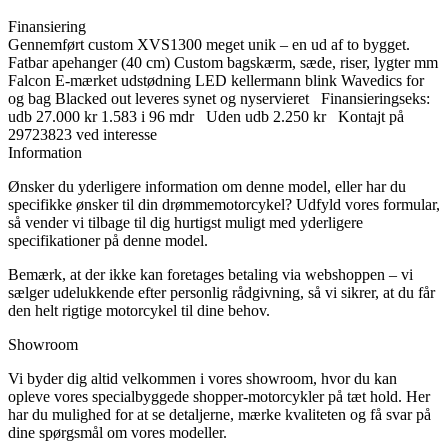
Finansiering
Gennemført custom XVS1300 meget unik – en ud af to bygget.
Fatbar apehanger (40 cm) Custom bagskærm, sæde, riser, lygter mm
Falcon E-mærket udstødning LED kellermann blink Wavedics for
og bag Blacked out leveres synet og nyservieret Finansieringseks:
udb 27.000 kr 1.583 i 96 mdr Uden udb 2.250 kr Kontajt på
29723823 ved interesse
Information
Ønsker du yderligere information om denne model, eller har du
specifikke ønsker til din drømmemotorcykel? Udfyld vores formular,
så vender vi tilbage til dig hurtigst muligt med yderligere
specifikationer på denne model.
Bemærk, at der ikke kan foretages betaling via webshoppen – vi
sælger udelukkende efter personlig rådgivning, så vi sikrer, at du får
den helt rigtige motorcykel til dine behov.
Showroom
Vi byder dig altid velkommen i vores showroom, hvor du kan
opleve vores specialbyggede shopper-motorcykler på tæt hold. Her
har du mulighed for at se detaljerne, mærke kvaliteten og få svar på
dine spørgsmål om vores modeller.