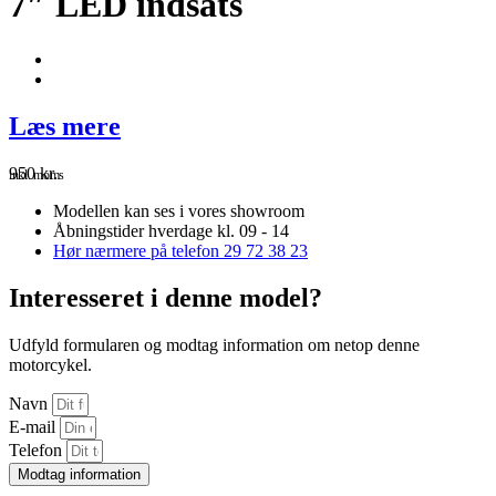
7″ LED indsats
Læs mere
950
kr.
inkl. moms
Modellen kan ses i vores showroom
Åbningstider hverdage kl. 09 - 14
Hør nærmere på telefon 29 72 38 23
Interesseret i denne model?
Udfyld formularen og modtag information om netop denne
motorcykel.
Navn
E-mail
Telefon
Modtag information