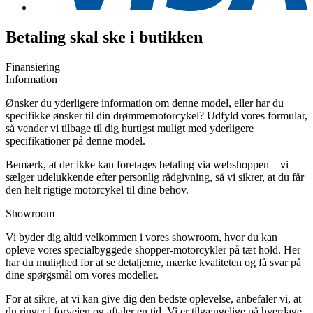
Betaling skal ske i butikken
Finansiering
Information
Ønsker du yderligere information om denne model, eller har du
specifikke ønsker til din drømmemotorcykel? Udfyld vores formular,
så vender vi tilbage til dig hurtigst muligt med yderligere
specifikationer på denne model.
Bemærk, at der ikke kan foretages betaling via webshoppen – vi
sælger udelukkende efter personlig rådgivning, så vi sikrer, at du får
den helt rigtige motorcykel til dine behov.
Showroom
Vi byder dig altid velkommen i vores showroom, hvor du kan
opleve vores specialbyggede shopper-motorcykler på tæt hold. Her
har du mulighed for at se detaljerne, mærke kvaliteten og få svar på
dine spørgsmål om vores modeller.
For at sikre, at vi kan give dig den bedste oplevelse, anbefaler vi, at
du ringer i forvejen og aftaler en tid. Vi er tilgængelige på hverdage