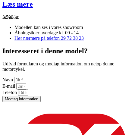
Læs mere
3.500
kr.
inkl. moms
Modellen kan ses i vores showroom
Åbningstider hverdage kl. 09 - 14
Hør nærmere på telefon 29 72 38 23
Interesseret i denne model?
Udfyld formularen og modtag information om netop denne
motorcykel.
Navn
E-mail
Telefon
Modtag information