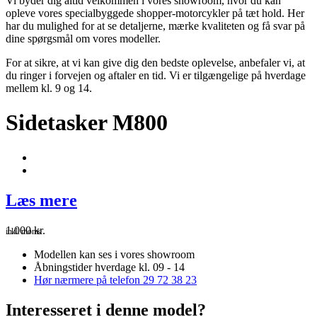
Vi byder dig altid velkommen i vores showroom, hvor du kan
opleve vores specialbyggede shopper-motorcykler på tæt hold. Her
har du mulighed for at se detaljerne, mærke kvaliteten og få svar på
dine spørgsmål om vores modeller.
For at sikre, at vi kan give dig den bedste oplevelse, anbefaler vi, at
du ringer i forvejen og aftaler en tid. Vi er tilgængelige på hverdage
mellem kl. 9 og 14.
Sidetasker M800
Læs mere
1.000
kr.
inkl. moms
Modellen kan ses i vores showroom
Åbningstider hverdage kl. 09 - 14
Hør nærmere på telefon 29 72 38 23
Interesseret i denne model?