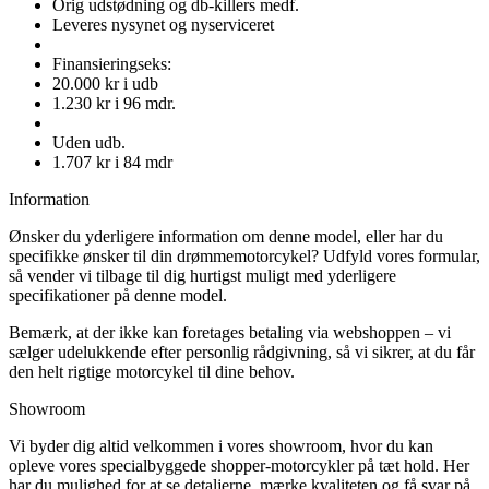
Orig udstødning og db-killers medf.
Leveres nysynet og nyserviceret
Finansieringseks:
20.000 kr i udb
1.230 kr i 96 mdr.
Uden udb.
1.707 kr i 84 mdr
Information
Ønsker du yderligere information om denne model, eller har du
specifikke ønsker til din drømmemotorcykel? Udfyld vores formular,
så vender vi tilbage til dig hurtigst muligt med yderligere
specifikationer på denne model.
Bemærk, at der ikke kan foretages betaling via webshoppen – vi
sælger udelukkende efter personlig rådgivning, så vi sikrer, at du får
den helt rigtige motorcykel til dine behov.
Showroom
Vi byder dig altid velkommen i vores showroom, hvor du kan
opleve vores specialbyggede shopper-motorcykler på tæt hold. Her
har du mulighed for at se detaljerne, mærke kvaliteten og få svar på