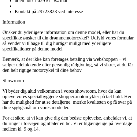
uden udb 1.629 kr i 84 mdr
Kontakt på 29723823 ved interesse
Information
Ønsker du yderligere information om denne model, eller har du
specifikke ønsker til din drømmemotorcykel? Udfyld vores formular,
så vender vi tilbage til dig hurtigst muligt med yderligere
specifikationer på denne model.
Bemærk, at der ikke kan foretages betaling via webshoppen – vi
sælger udelukkende efter personlig rådgivning, så vi sikrer, at du får
den helt rigtige motorcykel til dine behov.
Showroom
Vi byder dig altid velkommen i vores showroom, hvor du kan
opleve vores specialbyggede shopper-motorcykler på tæt hold. Her
har du mulighed for at se detaljerne, mærke kvaliteten og få svar på
dine spørgsmål om vores modeller.
For at sikre, at vi kan give dig den bedste oplevelse, anbefaler vi, at
du ringer i forvejen og aftaler en tid. Vi er tilgængelige på hverdage
mellem kl. 9 og 14.