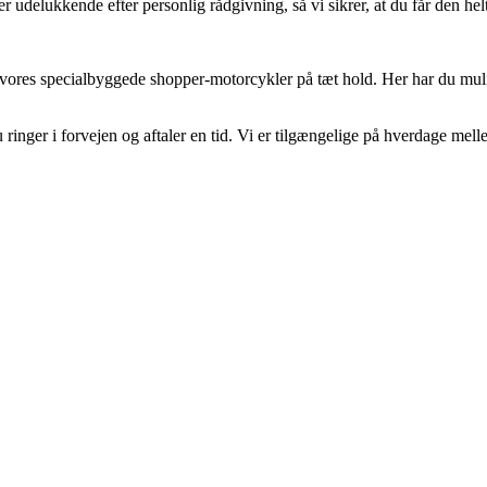
udelukkende efter personlig rådgivning, så vi sikrer, at du får den helt
res specialbyggede shopper-motorcykler på tæt hold. Her har du muligh
du ringer i forvejen og aftaler en tid. Vi er tilgængelige på hverdage mell