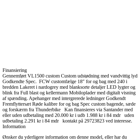
Finansiering
Gennemført VL1500 custom Custom udstødning med vandvittig lyd
Godkendte Spec. FCW customfælge 18″ for og bag med 240 i
bredden Lakeret i nardogrey med blanksorte detaljer LED lygter og
blink fra Full blast og kellermann Mobiloplader med digitalt visning
af spænding. Apehanger med intergrerede ledninger Godkendt
Fremflyttersæt Røde kalibre for og bag Spec custom bagende, sæde
og forskærm fra Thunderbike Kan finansieres via Santander med
eller uden udbetaling med 20.000 kr i udb 1.988 kr i 84 mdr uden
udbetaling 2.291 kr i 84 mdr kontakt på 29723823 ved interesse.
Information
Ønsker du yderligere information om denne model, eller har du