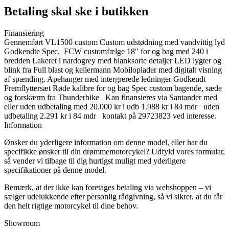
Betaling skal ske i butikken
Finansiering
Gennemført VL1500 custom Custom udstødning med vandvittig lyd
Godkendte Spec. FCW customfælge 18″ for og bag med 240 i
bredden Lakeret i nardogrey med blanksorte detaljer LED lygter og
blink fra Full blast og kellermann Mobiloplader med digitalt visning
af spænding. Apehanger med intergrerede ledninger Godkendt
Fremflyttersæt Røde kalibre for og bag Spec custom bagende, sæde
og forskærm fra Thunderbike Kan finansieres via Santander med
eller uden udbetaling med 20.000 kr i udb 1.988 kr i 84 mdr uden
udbetaling 2.291 kr i 84 mdr kontakt på 29723823 ved interesse.
Information
Ønsker du yderligere information om denne model, eller har du
specifikke ønsker til din drømmemotorcykel? Udfyld vores formular,
så vender vi tilbage til dig hurtigst muligt med yderligere
specifikationer på denne model.
Bemærk, at der ikke kan foretages betaling via webshoppen – vi
sælger udelukkende efter personlig rådgivning, så vi sikrer, at du får
den helt rigtige motorcykel til dine behov.
Showroom