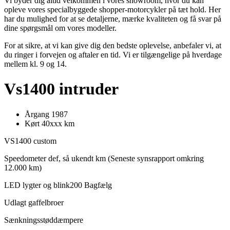
Vi byder dig altid velkommen i vores showroom, hvor du kan
opleve vores specialbyggede shopper-motorcykler på tæt hold. Her
har du mulighed for at se detaljerne, mærke kvaliteten og få svar på
dine spørgsmål om vores modeller.
For at sikre, at vi kan give dig den bedste oplevelse, anbefaler vi, at
du ringer i forvejen og aftaler en tid. Vi er tilgængelige på hverdage
mellem kl. 9 og 14.
Vs1400 intruder
Årgang 1987
Kørt 40xxx km
VS1400 custom
Speedometer def, så ukendt km (Seneste synsrapport omkring
12.000 km)
LED lygter og blink200 Bagfælg
Udlagt gaffelbroer
Sænkningsstøddæmpere